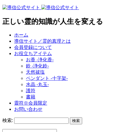
正しい霊的知識が人生を変える
ホーム
導信サイト／霊的真理とは
会員登録について
お役立ちアイテム
お香 ‐浄化香‐
鈴 ‐浄化鈴‐
天然祓塩
ペンダント -十字架-
水晶 -丸玉-
護符
書籍
靈符※会員限定
お問い合わせ
検索: