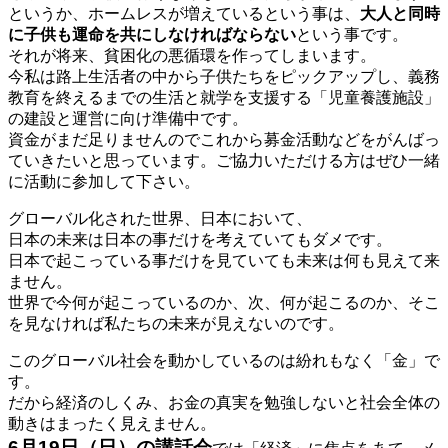
というか、ホームレスが増えているという事は、
大人と同時
に子供も運命を共にしなければならない
という事です。
それが将来、貧困化の悪循環を作ってしまいます。
今私は路上生活者の中から子供たちをピックアップし、義務
教育を終えるまでの生活と就学を支援する「児童養護施設」
の建設と運営に向け準備中です。
資金がまだ足りませんのでこれから募金活動などをがんばっ
ていきたいと思っています。ご協力いただける方はぜひ一緒
に活動に参加して下さい。
グローバル化された世界、日本において、
日本の未来は日本の事だけを考えていてもダメです。
日本で起こっている事だけを見ていても未来は何も見えて来
ません。
世界で今何が起こっているのか、次、何が起こるのか、そこ
を見なければ私たちの未来が見えないのです。
このグローバル社会を動かしているのは紛れもなく「金」で
す。
だから経済のしくみ、お金の真実を勉強しないと社会全体の
動きはまったく見えません。
6月19日（日）の講話会