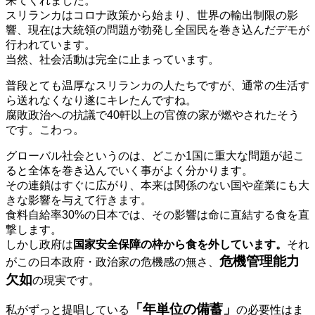
来てくれました。
スリランカはコロナ政策から始まり、世界の輸出制限の影
響、現在は大統領の問題が勃発し全国民を巻き込んだデモが
行われています。
当然、社会活動は完全に止まっています。
普段とても温厚なスリランカの人たちですが、通常の生活す
ら送れなくなり遂にキレたんですね。
腐敗政治への抗議で40軒以上の官僚の家が燃やされたそう
です。こわっ。
グローバル社会というのは、どこか1国に重大な問題が起こ
ると全体を巻き込んでいく事がよく分かります。
その連鎖はすぐに広がり、本来は関係のない国や産業にも大
きな影響を与えて行きます。
食料自給率30%の日本では、その影響は命に直結する食を直
撃します。
しかし政府は
国家安全保障の枠から食を外しています。
それ
危機管理能力
がこの日本政府・政治家の危機感の無さ、
欠如
の現実です。
「年単位の備蓄」
私がずっと提唱している
の必要性はま