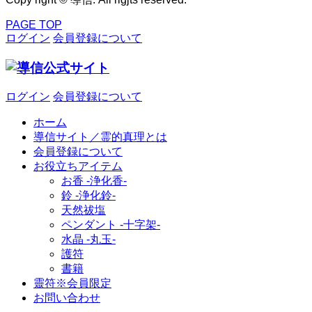
PAGE TOP
ログイン
会員登録について
ログイン
会員登録について
ホーム
導信サイト／霊的真理とは
会員登録について
お役立ちアイテム
お香 ‐浄化香‐
鈴 ‐浄化鈴‐
天然祓塩
ペンダント -十字架-
水晶 -丸玉-
護符
書籍
靈符※会員限定
お問い合わせ