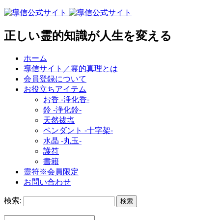
正しい霊的知識が人生を変える
ホーム
導信サイト／霊的真理とは
会員登録について
お役立ちアイテム
お香 ‐浄化香‐
鈴 ‐浄化鈴‐
天然祓塩
ペンダント -十字架-
水晶 -丸玉-
護符
書籍
靈符※会員限定
お問い合わせ
検索: