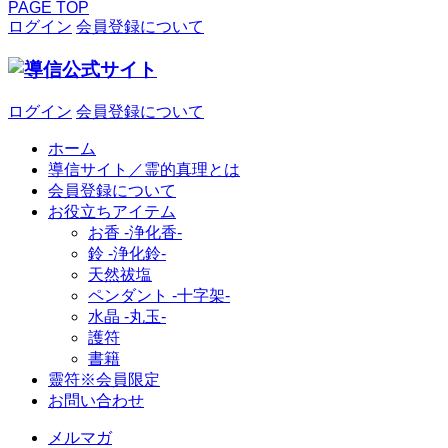
PAGE TOP
ログイン
会員登録について
ログイン
会員登録について
ホーム
導信サイト／霊的真理とは
会員登録について
お役立ちアイテム
お香 ‐浄化香‐
鈴 ‐浄化鈴‐
天然祓塩
ペンダント -十字架-
水晶 -丸玉-
護符
書籍
靈符※会員限定
お問い合わせ
メルマガ