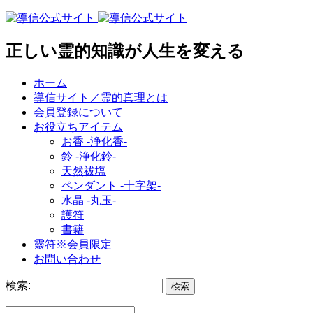
正しい霊的知識が人生を変える
ホーム
導信サイト／霊的真理とは
会員登録について
お役立ちアイテム
お香 ‐浄化香‐
鈴 ‐浄化鈴‐
天然祓塩
ペンダント -十字架-
水晶 -丸玉-
護符
書籍
靈符※会員限定
お問い合わせ
検索: