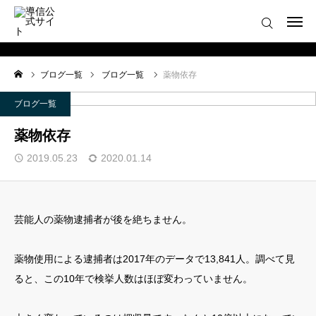
ログイン
会員登録について
ブログ一覧
ブログ一覧
薬物依存
ホーム
ブログ一覧
導信サイト／霊的真理とは
薬物依存
2019.05.23
2020.01.14
会員登録について
お役立ちアイテム
芸能人の薬物逮捕者が後を絶ちません。
靈符※会員限定
薬物使用による逮捕者は2017年のデータで13,841人。調べて見
お問い合わせ
ると、この10年で検挙人数はほぼ変わっていません。