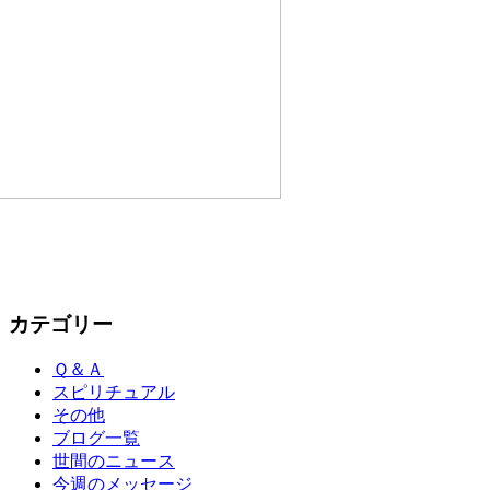
ブログ一覧
導信VOICE【200回記念】オ
フ会公開収録！
カテゴリー
Ｑ＆Ａ
スピリチュアル
その他
ブログ一覧
世間のニュース
今週のメッセージ