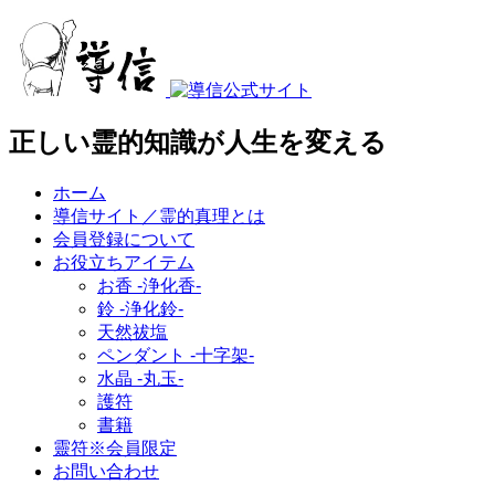
正しい霊的知識が人生を変える
ホーム
導信サイト／霊的真理とは
会員登録について
お役立ちアイテム
お香 ‐浄化香‐
鈴 ‐浄化鈴‐
天然祓塩
ペンダント -十字架-
水晶 -丸玉-
護符
書籍
靈符※会員限定
お問い合わせ