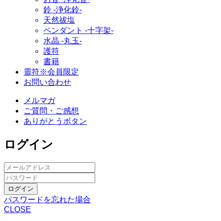
鈴 ‐浄化鈴‐
天然祓塩
ペンダント -十字架-
水晶 -丸玉-
護符
書籍
靈符※会員限定
お問い合わせ
メルマガ
ご質問・ご感想
ありがとうボタン
ログイン
ログイン
パスワードを忘れた場合
CLOSE