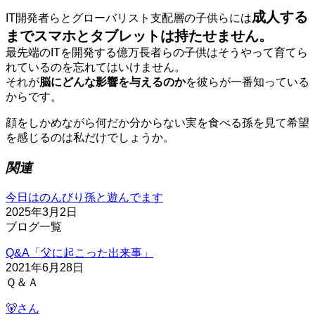
成人する
IT開発者らとグローバリスト支配層の子供らには
までスマホとタブレットは持たせません。
最先端のITを開発する億万長者らの子供はそうやって育てら
れているのを忘れてはいけません。
それが
脳にどんな影響を与えるのか
を彼らが一番知っている
からです。
顔をしかめながら何だか分からない実を食べる孫を見て希望
を感じるのは私だけでしょうか。
関連
今日はのんびり孫と遊んでます
2025年3月2日
ブログ一覧
Q&A「父に起こった出来事」
2021年6月28日
Ｑ＆Ａ
🐻さん