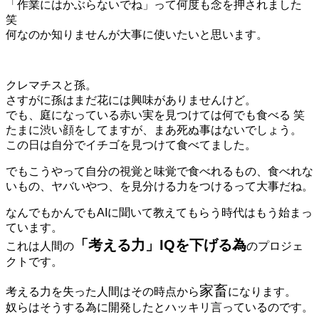
「作業にはかぶらないでね」って何度も念を押されました
笑
何なのか知りませんが大事に使いたいと思います。
クレマチスと孫。
さすがに孫はまだ花には興味がありませんけど。
でも、庭になっている赤い実を見つけては何でも食べる 笑
たまに渋い顔をしてますが、まあ死ぬ事はないでしょう。
この日は自分でイチゴを見つけて食べてました。
でもこうやって自分の視覚と味覚で食べれるもの、食べれな
いもの、ヤバいやつ、を見分ける力をつけるって大事だね。
なんでもかんでもAIに聞いて教えてもらう時代はもう始まっ
ています。
「考える力」IQを下げる為
これは人間の
のプロジェ
クトです。
家畜
考える力を失った人間はその時点から
になります。
奴らはそうする為に開発したとハッキリ言っているのです。