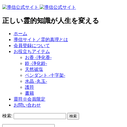
正しい霊的知識が人生を変える
ホーム
導信サイト／霊的真理とは
会員登録について
お役立ちアイテム
お香 ‐浄化香‐
鈴 ‐浄化鈴‐
天然祓塩
ペンダント -十字架-
水晶 -丸玉-
護符
書籍
靈符※会員限定
お問い合わせ
検索: