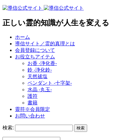
正しい霊的知識が人生を変える
ホーム
導信サイト／霊的真理とは
会員登録について
お役立ちアイテム
お香 ‐浄化香‐
鈴 ‐浄化鈴‐
天然祓塩
ペンダント -十字架-
水晶 -丸玉-
護符
書籍
靈符※会員限定
お問い合わせ
検索: