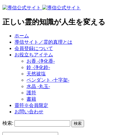
正しい霊的知識が人生を変える
ホーム
導信サイト／霊的真理とは
会員登録について
お役立ちアイテム
お香 ‐浄化香‐
鈴 ‐浄化鈴‐
天然祓塩
ペンダント -十字架-
水晶 -丸玉-
護符
書籍
靈符※会員限定
お問い合わせ
検索: