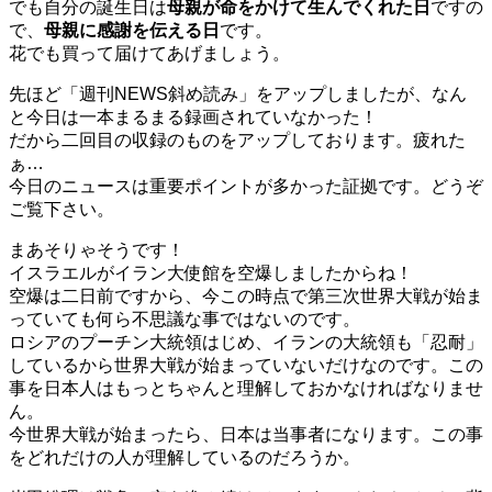
でも自分の誕生日は
母親が命をかけて生んでくれた日
ですの
で、
母親に感謝を伝える日
です。
花でも買って届けてあげましょう。
先ほど「週刊NEWS斜め読み」をアップしましたが、なん
と今日は一本まるまる録画されていなかった！
だから二回目の収録のものをアップしております。疲れた
ぁ…
今日のニュースは重要ポイントが多かった証拠です。どうぞ
ご覧下さい。
まあそりゃそうです！
イスラエルがイラン大使館を空爆しましたからね！
空爆は二日前ですから、今この時点で第三次世界大戦が始ま
っていても何ら不思議な事ではないのです。
ロシアのプーチン大統領はじめ、イランの大統領も「忍耐」
しているから世界大戦が始まっていないだけなのです。この
事を日本人はもっとちゃんと理解しておかなければなりませ
ん。
今世界大戦が始まったら、日本は当事者になります。この事
をどれだけの人が理解しているのだろうか。