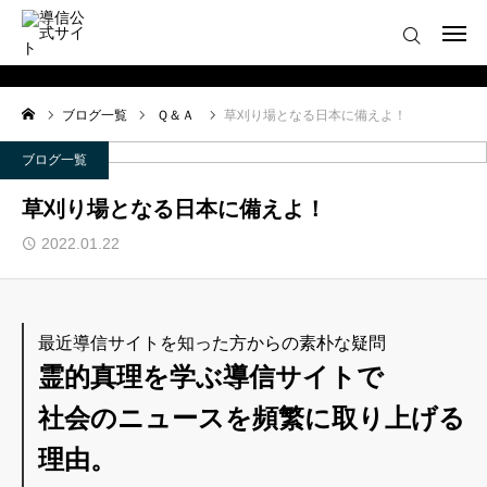
ログイン
会員登録について
ブログ一覧
Ｑ＆Ａ
草刈り場となる日本に備えよ！
ホーム
ブログ一覧
導信サイト／霊的真理とは
草刈り場となる日本に備えよ！
2022.01.22
会員登録について
お役立ちアイテム
最近導信サイトを知った方からの素朴な疑問
靈符※会員限定
霊的真理を学ぶ導信サイトで
社会のニュースを頻繁に取り上げる
お問い合わせ
理由。