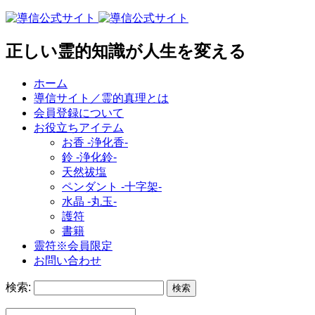
正しい霊的知識が人生を変える
ホーム
導信サイト／霊的真理とは
会員登録について
お役立ちアイテム
お香 ‐浄化香‐
鈴 ‐浄化鈴‐
天然祓塩
ペンダント -十字架-
水晶 -丸玉-
護符
書籍
靈符※会員限定
お問い合わせ
検索: