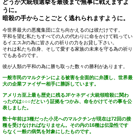
どうか大統領選挙を最後まで無事に戦えますよ
うに。
暗殺の手からことごとく逃れられますように。
今世界最大の悪魔集団に立ち向かえるのは彼だけです。
平和を望む私たちすべての人の代わりに命をかけて戦ってい
るイエスJrの為に皆さんの祈りの力をお貸し下さい。
それは私たち自身、そして愛する家族の未来を守る為の祈り
でもあるのです。
彼が人類の平和の為に勝ち取った数々の勝利があります。
一般市民のマルクチンによる被害を全面的に弁護し、世界最
大の企業ファイザー相手に勝訴しています。
アメリカ至上最も歴史に残るJFケネディ大統領暗殺に関わ
ったのは○○○だという証拠をつかみ、命をかけてその事を公
表しました。
数十年前は3種だった小児へのマルクチンが現在は72回の接
種を受けなければなりません。その内の16種は伝染性です
らなく一般の病気を対象にしたものです。