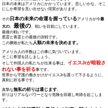
日本の未来はアメリカにかかっています。悲しいかな、そこ
にしか希望を見い出せない現実があります。
日本の未来の命運を握っている
その
アメリカが今
最
最後の
大の
、
、戦いを目前にしています。
最後の戦いです。
悪霊と善霊との最後の決戦です。
人類の未来を決めます。
この勝敗が私たち
アメリカ人の半数はこの事に気づいています。
そこに希望を託しましょう。
イエスJrが暗殺さ
そして外国人の私たちが出来る事は、
れない事を祈る
事です。
世界から守護の働きかけがイエスJrを護って下さるように、
真剣に祈る事です。
無私の祈りは通じます
真摯な
。
祈りはリアルなパワーとなり危険を回避し奇跡を起こしま
す。