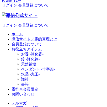
PAGE TOP
ログイン
会員登録について
ログイン
会員登録について
ホーム
導信サイト／霊的真理とは
会員登録について
お役立ちアイテム
お香 ‐浄化香‐
鈴 ‐浄化鈴‐
天然祓塩
ペンダント -十字架-
水晶 -丸玉-
護符
書籍
靈符※会員限定
お問い合わせ
メルマガ