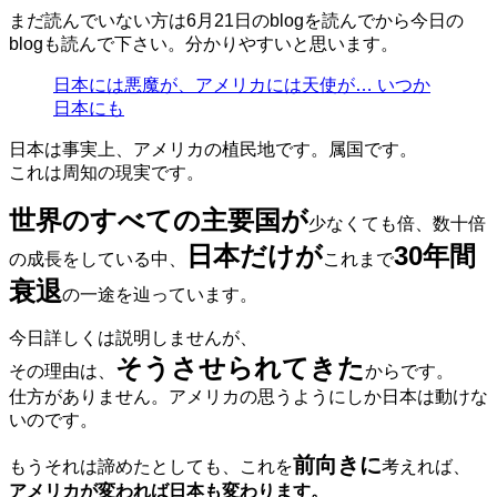
まだ読んでいない方は6月21日のblogを読んでから今日の
blogも読んで下さい。分かりやすいと思います。
日本には悪魔が、アメリカには天使が… いつか
日本にも
日本は事実上、アメリカの植民地です。属国です。
これは周知の現実です。
世界のすべての主要国が
少なくても倍、数十倍
日本だけが
30年間
の成長をしている中、
これまで
衰退
の一途を辿っています。
今日詳しくは説明しませんが、
そうさせられてきた
その理由は、
からです。
仕方がありません。アメリカの思うようにしか日本は動けな
いのです。
前向きに
もうそれは諦めたとしても、これを
考えれば、
アメリカが変われば日本も変わります。