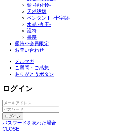
鈴 ‐浄化鈴‐
天然祓塩
ペンダント -十字架-
水晶 -丸玉-
護符
書籍
靈符※会員限定
お問い合わせ
メルマガ
ご質問・ご感想
ありがとうボタン
ログイン
ログイン
パスワードを忘れた場合
CLOSE