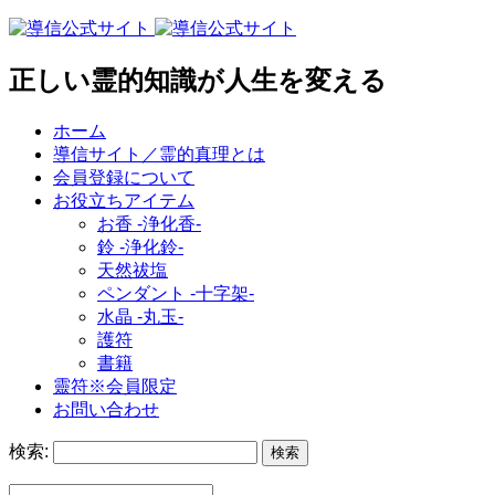
正しい霊的知識が人生を変える
ホーム
導信サイト／霊的真理とは
会員登録について
お役立ちアイテム
お香 ‐浄化香‐
鈴 ‐浄化鈴‐
天然祓塩
ペンダント -十字架-
水晶 -丸玉-
護符
書籍
靈符※会員限定
お問い合わせ
検索: