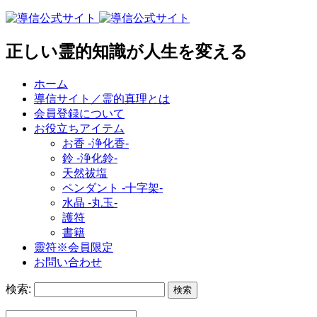
正しい霊的知識が人生を変える
ホーム
導信サイト／霊的真理とは
会員登録について
お役立ちアイテム
お香 ‐浄化香‐
鈴 ‐浄化鈴‐
天然祓塩
ペンダント -十字架-
水晶 -丸玉-
護符
書籍
靈符※会員限定
お問い合わせ
検索: