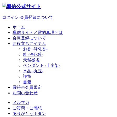
ログイン
会員登録について
ホーム
導信サイト／霊的真理とは
会員登録について
お役立ちアイテム
お香 ‐浄化香‐
鈴 ‐浄化鈴‐
天然祓塩
ペンダント -十字架-
水晶 -丸玉-
護符
書籍
靈符※会員限定
お問い合わせ
メルマガ
ご質問・ご感想
ありがとうボタン